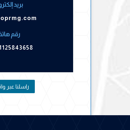
بريد إلكتر
noprmg.com
رقم هات
1125843658
راسلنا عبر و