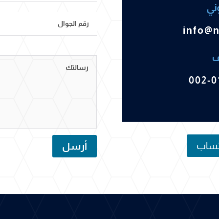
وني
info@
ف
002-0
اتساب
أرسل