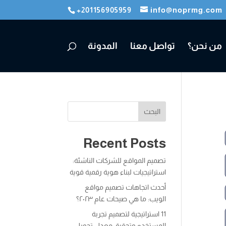
+201156905959
info@noprmg.com
من نحن؟
تواصل معنا
المدونة
البحث
Recent Posts
تصميم المواقع للشركات الناشئة:
استراتيجيات لبناء هوية رقمية قوية
أحدث اتجاهات تصميم مواقع
الويب: ما هي صيحات عام ٢٠٢٣؟
11 استراتيجية لتصميم تجربة
المستخدم وتحقيق معدل تحويل