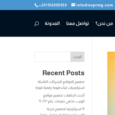
+201156905959
info@noprmg.com
من نحن؟
تواصل معنا
المدونة
البحث
Recent Posts
تصميم المواقع للشركات الناشئة:
استراتيجيات لبناء هوية رقمية قوية
أحدث اتجاهات تصميم مواقع
الويب: ما هي صيحات عام ٢٠٢٣؟
11 استراتيجية لتصميم تجربة
المستخدم وتحقيق معدل تحويل