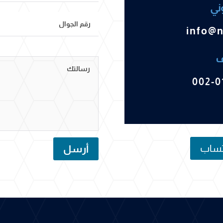
وني
info@
ف
002-0
اتساب
أرسل