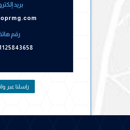
بريد إلكتر
noprmg.com
رقم هات
1125843658
راسلنا عبر و